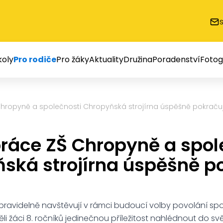
oly
Pro rodiče
Pro žáky
Aktuality
Družina
Poradenství
Fotog
hropyně a společnosti Chropyňská strojírna úspěšně pokraču
ráce ZŠ Chropyně a spol
ská strojírna úspěšně p
ž pravidelně navštěvují v rámci budoucí volby povolání s
měli žáci 8. ročníků jedinečnou příležitost nahlédnout do svě