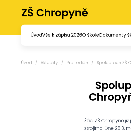
ZŠ Chropyně
Úvod
Vše k zápisu 2026
O škole
Dokumenty šk
Úvod
/
Aktuality
/
Pro rodiče
/
Spolupráce ZŠ C
Spolup
Chropyň
Žáci ZŠ Chropyně ji
strojírna. Dne 28.3. 