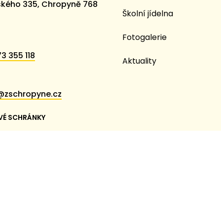
kého 335, Chropyně 768
Školní jídelna
Fotogalerie
3 355 118
Aktuality
@zschropyne.cz
VÉ SCHRÁNKY
em