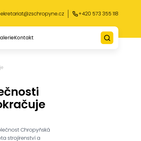
sekretariat@zschropyne.cz
+420 573 355 118
alerie
Kontakt
je
ečnosti
okračuje
polečnost Chropyňská
ta strojírenství a