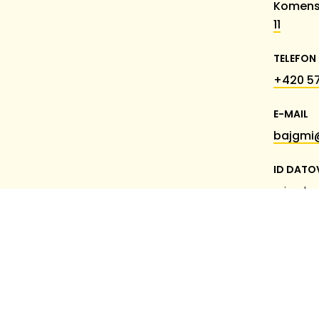
Komens
11
TELEFON
+420 57
E-MAIL
bajgmi
ID DATO
miumk
© 2026 Základní škola Chropyně