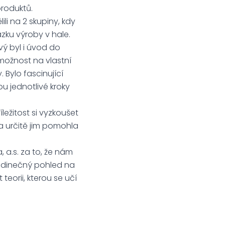
produktů.
li na 2 skupiny, kdy
zku výroby v hale.
vý byl i úvod do
 možnost na vlastní
 Bylo fascinující
ou jednotlivé kroky
ležitost si vyzkoušet
a určitě jim pomohla
a.s. za to, že nám
jedinečný pohled na
teorii, kterou se učí