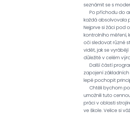
seznámit se s modern
Po příchodu do areálu
každá absolvovala p
Nejprve si žáci pod 
kontrolního měření, 
oči sledovat různé s
vidět, jak se vyráběj
důležité v celém vý
Další částí programu
zapojení základních
lepé pochopit princip
Chtěli bychom podě
umožnili tuto cenno
práci v oblasti stroj
ve škole. Velice si v
Mgr. Kateřin