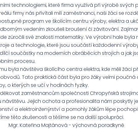
ími technologiemi, které firma využívá při výrobě svých 
 firmy nás přivítali milí zaměstnanci, naši žáci se rozděli
ostupně program ve školícím centru výroby, elektra a uká
odborným vedením zkoušeli broušení či závitování. Zajíma
kde zúročili své znalosti matematiky. Ve výrobní hale byla
troje a technologie, které jsou součástí každodenní výroby.
í dílčí součástky na moderních obráběcích strojích a jak js
robním procesu.
 byla návštěva školícího centra elektra, kde měli žáci pří
 obvodů. Tato praktická část byla pro žáky velmi poučná 
y, o kterých se učí v hodinách fyziky.
kovat zaměstnancům společnosti Chropyňská strojírna, 
u návštěvu. Jejich ochota a profesionalita nám poskytly 
írenství a elektroinženýrství a pomohly žákům lépe pochopit 
ážíme této zkušenosti a těšíme se na další spolupráci.
a Majtánová - výchovná poradkyně