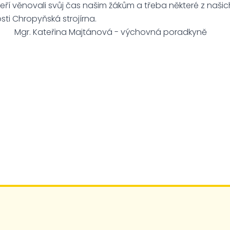
teří věnovali svůj čas našim žákům a třeba některé z naš
ti Chropyňská strojírna.
a Majtánová - výchovná poradkyně