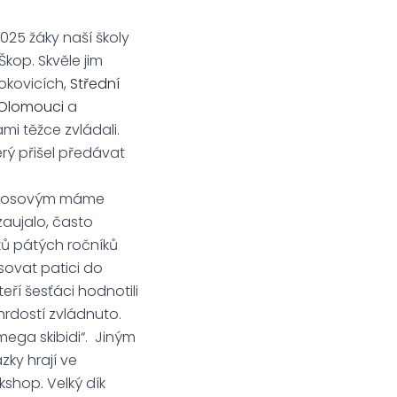
025 žáky naší školy
kop. Skvěle jim
rokovicích,
Střední
í Olomouci
a
mi těžce zvládali.
rý přišel předávat
 Zikosovým máme
zaujalo, často
áků pátých ročníků
asovat patici do
eří šesťáci hodnotili
 hrdostí zvládnuto.
„mega skibidi“. Jiným
ázky hrají ve
shop. Velký dík