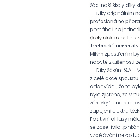
žáci naší školy díky 
Díky originálním náp
profesionálně připra
pomáhali na jednotli
školy elektrotechnic
Technické univerzity 
Milým zpestřením by
nabyté zkušenosti ze
Díky žákům 9.A – Ma
z celé akce spoustu 
odpovídali, že to byl
bylo zjištěno, že vir
žárovky“ a na stanov
zapojení elektra těžk
Pozitivní ohlasy mělo
se zase líbilo „pinkán
vzdělávání nezastupi