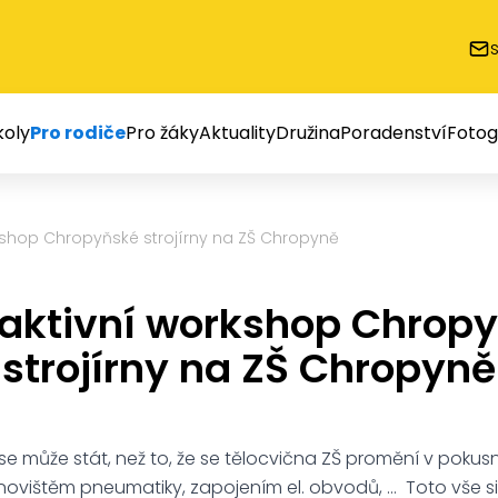
oly
Pro rodiče
Pro žáky
Aktuality
Družina
Poradenství
Fotog
rkshop Chropyňské strojírny na ZŠ Chropyně
raktivní workshop Chrop
strojírny na ZŠ Chropyně
 může stát, než to, že se tělocvična ZŠ promění v pokusn
stanovištěm pneumatiky, zapojením el. obvodů, … Toto vše s