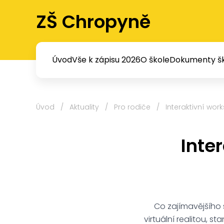
ZŠ Chropyně
Úvod
Vše k zápisu 2026
O škole
Dokumenty šk
Úvod
/
Aktuality
/
Pro rodiče
/
Interaktivní wo
Inte
Co zajímavějšího se
virtuální realitou, 