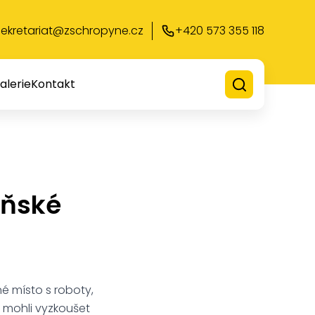
sekretariat@zschropyne.cz
+420 573 355 118
alerie
Kontakt
yňské
é místo s roboty,
i mohli vyzkoušet