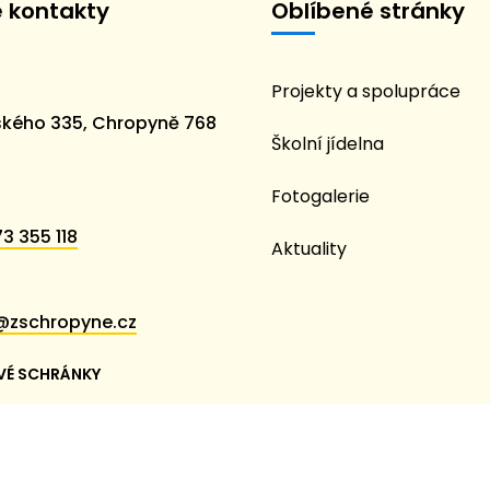
é kontakty
Oblíbené stránky
Projekty a spolupráce
kého 335, Chropyně 768
Školní jídelna
Fotogalerie
3 355 118
Aktuality
@zschropyne.cz
VÉ SCHRÁNKY
em