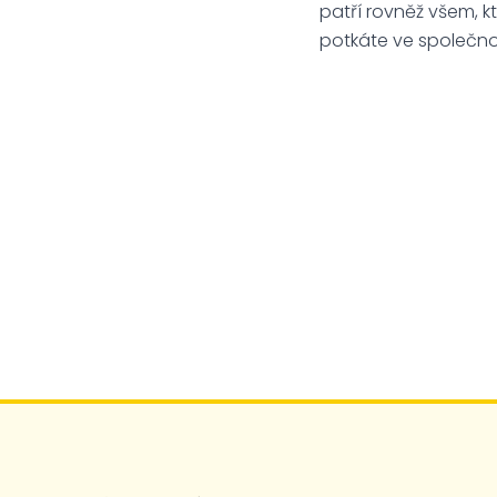
patří rovněž všem, k
potkáte ve společnos
Mgr. Kateřin