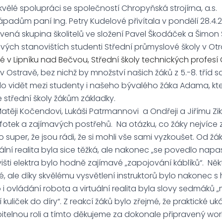
skvělé spolupráci se společností Chropyňská strojírna, a.s.
adům paní Ing. Petry Kudelové přivítala v pondělí 28.4.2
vená skupina školitelů ve složení Pavel Škodáček a Šimon Š
vých stanovištích studenti Střední průmyslové školy v Ot
ké v Lipníku nad Bečvou, Střední školy technických profes
v Ostravě, bez nichž by množství našich žáků z 5.-8. tříd sa
lo vidět mezi studenty i našeho bývalého žáka Adama, kte
 střední školy žákům základky.
těji Kočendovi, Lukáši Patrmannovi a Ondřeji a Jiřímu
fotek a zajímavých postřehů. Na otázku, co žáky nejvíce 
o super, že jsou rádi, že si mohli vše sami vyzkoušet. Od ž
tuální realita byla sice těžká, ale nakonec „se povedlo nap
išti elektra bylo hodně zajímavé „zapojování káblíků“. Někt
é, ale díky skvělému vysvětlení instruktorů bylo nakonec s
 i ovládání robota a virtuální realita byla slovy sedmáků 
í kuliček do díry“. Z reakcí žáků bylo zřejmé, že praktické uk
telnou roli a tímto děkujeme za dokonale připravený work