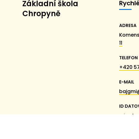
Základní škola
Rychl
Chropyně
ADRESA
Komens
11
TELEFON
+420 57
E-MAIL
bajgmi
ID DATO
miumk