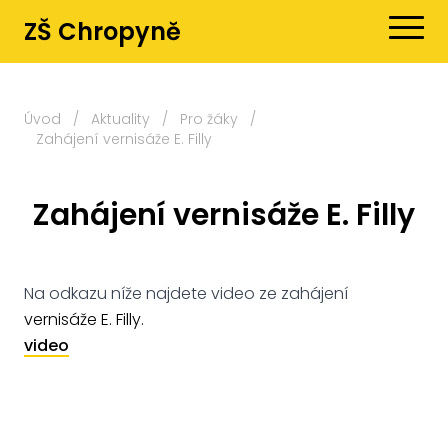
ZŠ Chropyně
Úvod
/
Aktuality
/
Pro žáky
/
Zahájení vernisáže E. Filly
Zahájení vernisáže E. Filly
Na odkazu níže najdete video ze zahájení
vernisáže E. Filly.
video