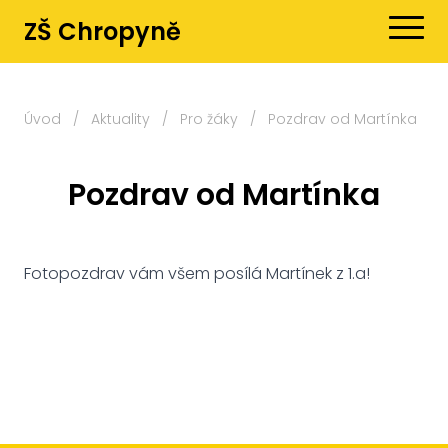
ZŠ Chropyně
Úvod
/
Aktuality
/
Pro žáky
/
Pozdrav od Martínka
Pozdrav od Martínka
Fotopozdrav vám všem posílá Martínek z 1.a!