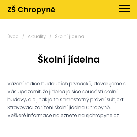
ZŠ Chropyně
Úvod
/
Aktuality
/
Školní jídelna
Školní jídelna
Vážení rodiče budoucích prvňáčků, dovolujeme si
Vás upozornit, že jídelna je sice součástí školní
budovy, ale jinak je to samostatný právní subjekt
Stravovací zařízení školní jídelna Chropyně.
Veškeré informace naleznete na sjchropyne.cz