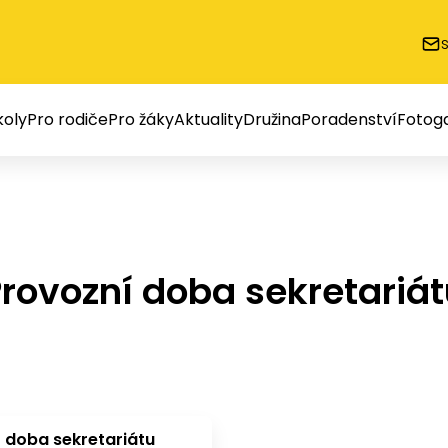
oly
Pro rodiče
Pro žáky
Aktuality
Družina
Poradenství
Fotoga
rovozní doba sekretariá
 doba sekretariátu