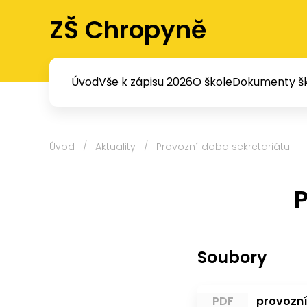
ZŠ Chropyně
Úvod
Vše k zápisu 2026
O škole
Dokumenty šk
Úvod
/
Aktuality
/
Provozní doba sekretariátu
P
Soubory
PDF
provozní