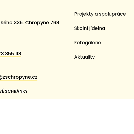
Projekty a spolupráce
kého 335, Chropyně 768
Školní jídelna
Fotogalerie
3 355 118
Aktuality
@zschropyne.cz
VÉ SCHRÁNKY
em