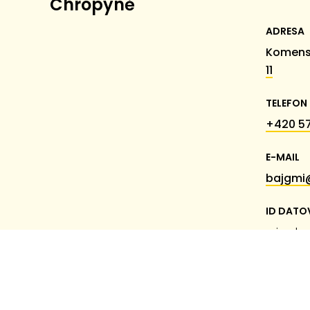
Chropyně
ADRESA
Komens
11
TELEFON
+420 57
E-MAIL
bajgmi
ID DATO
miumk