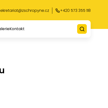
sekretariat@zschropyne.cz
+420 573 355 118
lerie
Kontakt
tu