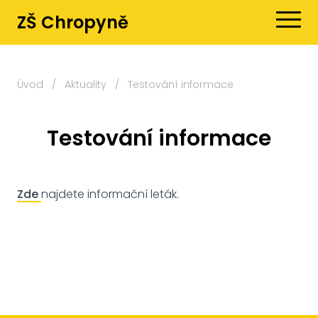
ZŠ Chropyně
Úvod
/
Aktuality
/
Testování informace
Testování informace
Zde
najdete informační leták.