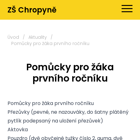
ZŠ Chropyně
Úvod
/
Aktuality
/
Pomůcky pro žáka prvního ročníku
Pomůcky pro žáka
prvního ročníku
Pomůcky pro žáka prvního ročníku
Přezůvky (pevné, ne nazouváky, do šatny plátěný
pytlík podepsaný na uložení přezůvek)
Aktovka
Pouzdro (dvě obyčejné tužky číslo 2, guma, dvě