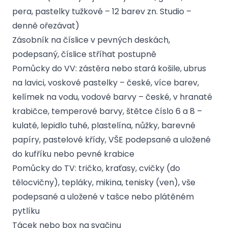
pera, pastelky tužkové – 12 barev zn. Studio –
denně ořezávat)
Zásobník na číslice v pevných deskách,
podepsaný, číslice stříhat postupně
Pomůcky do VV: zástěra nebo stará košile, ubrus
na lavici, voskové pastelky – české, více barev,
kelímek na vodu, vodové barvy – české, v hranaté
krabičce, temperové barvy, štětce číslo 6 a 8 –
kulaté, lepidlo tuhé, plastelína, nůžky, barevné
papíry, pastelové křídy, VŠE podepsané a uložené
do kufříku nebo pevné krabice
Pomůcky do TV: tričko, kraťasy, cvičky (do
tělocvičny), tepláky, mikina, tenisky (ven), vše
podepsané a uložené v tašce nebo plátěném
pytlíku
Tácek nebo box na svačinu