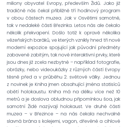
miliony obyvatel Evropy, především Židů. Jako již
tradičně nás čekal přibližně tří hodinový program
v obou částech muzea. Jak v Osvětimi samotné,
tak v nedaleké části Březinka. Letos nás ale čekalo
několik překvapení. Došlo totiž k opravě několika
vězeňských baráků, ve kterých vznikly hned tři nové
moderní expozice spojující jak původní předměty
zabavené zabitým, tak nové interaktivní prvky, které
jsou dnes již zcela nezbytné – například fotografie,
obrázky, nebo videoukázky z různých částí Evropy
těsně před a v průběhu 2. světové války. Jednou
z novinek je Kniha jmen obsahující jména statisíců
obětí holokaustu. Kniha má na délku více než 10
metrů a je doslova obludnou připomínkou šoa, jak
samotní Židé nazývají holokaust. Ve druhé části
muzea – v Březince – na nás čekala nechvalně
slavná brána s kolejemi, vagon, dřevěné a cihlové