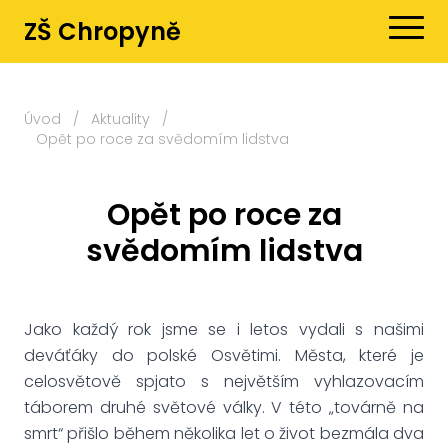
ZŠ Chropyně
Úvod
/
Aktuality
/
Opět po roce za svědomím lidstva
Opět po roce za
svědomím lidstva
Jako každý rok jsme se i letos vydali s našimi
deváťáky do polské Osvětimi. Města, které je
celosvětově spjato s největším vyhlazovacím
táborem druhé světové války. V této „továrně na
smrt“ přišlo během několika let o život bezmála dva