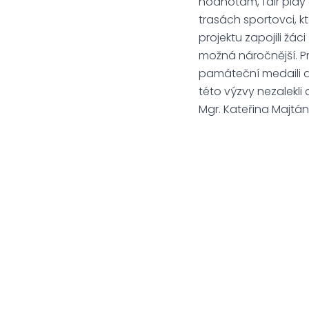
hodnotám, fair play c
trasách sportovci, k
projektu zapojili žáci
možná náročnější. Prv
památeční medaili a 
této výzvy nezalekli
Mgr. Kateřina Majtá