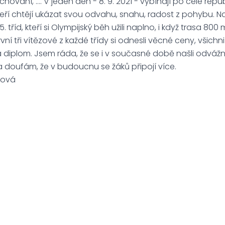
hování, …. V jeden den - 8. 9. 2021 - vybíhají po celé rep
teří chtějí ukázat svou odvahu, snahu, radost z pohybu. Na
 5. tříd, kteří si Olympijský běh užili naplno, i když trasa 80
ní tři vítězové z každé třídy si odnesli věcné ceny, všich
diplom. Jsem ráda, že se i v současné době našli odvážní 
 a doufám, že v budoucnu se žáků připojí více.
nová