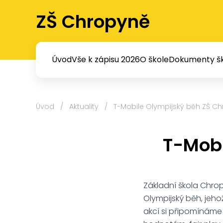
ZŠ Chropyně
Úvod
Vše k zápisu 2026
O škole
Dokumenty šk
Úvod
/
Aktuality
/
T-Mobile Olympijský běh ZŠ C
T-Mobi
Základní škola Chrop
Olympijský běh, jeho
akcí si připomínáme