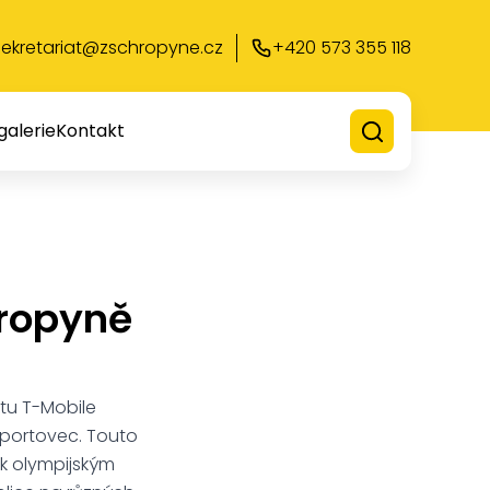
sekretariat@zschropyne.cz
+420 573 355 118
galerie
Kontakt
hropyně
tu T-Mobile
 sportovec. Touto
k olympijským