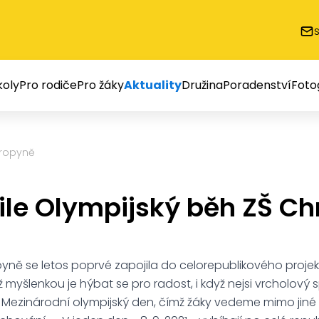
oly
Pro rodiče
Pro žáky
Aktuality
Družina
Poradenství
Foto
hropyně
le Olympijský běh ZŠ C
yně se letos poprvé zapojila do celorepublikového projek
ž myšlenkou je hýbat se pro radost, i když nejsi vrcholový
 Mezinárodní olympijský den, čímž žáky vedeme mimo jiné 