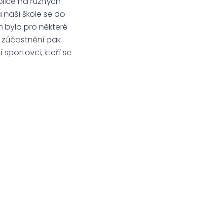
ublice na různých
 naší škole se do
0 m byla pro některé
ni zúčastnění pak
sportovci, kteří se