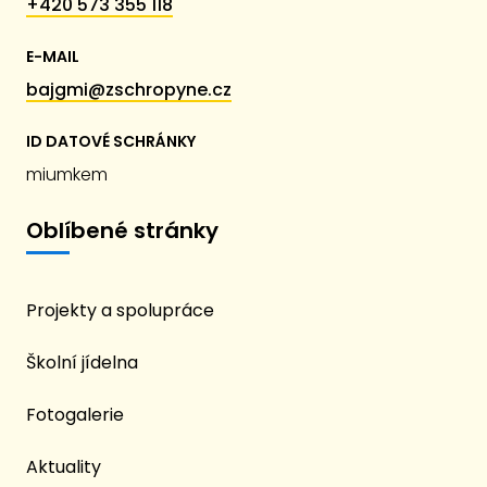
+420 573 355 118
E-MAIL
bajgmi@zschropyne.cz
ID DATOVÉ SCHRÁNKY
miumkem
Oblíbené stránky
Projekty a spolupráce
Školní jídelna
Fotogalerie
Aktuality