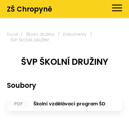
ZŠ Chropyně
Úvod
/
Školní družina
/
Dokumenty
/
ŠVP ŠKOLNÍ DRUŽINY
ŠVP ŠKOLNÍ DRUŽINY
Soubory
PDF
Školní vzdělávací program ŠD