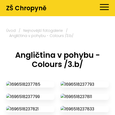
ZŠ Chropyně
Úvod
/
Nejnovější fotogalerie
/
Angličtina v pohybu - Colours /3.b/
Angličtina v pohybu -
Colours /3.b/