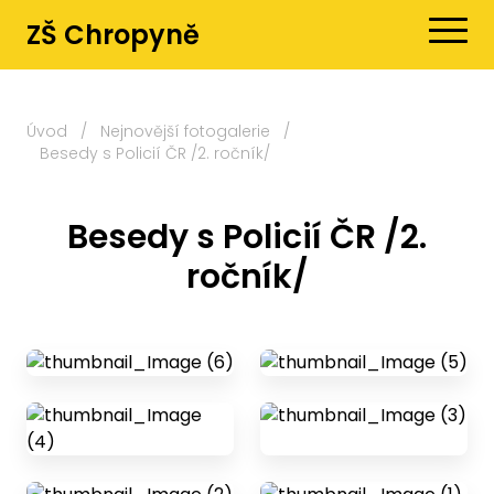
ZŠ Chropyně
Úvod
/
Nejnovější fotogalerie
/
Besedy s Policií ČR /2. ročník/
Besedy s Policií ČR /2.
ročník/