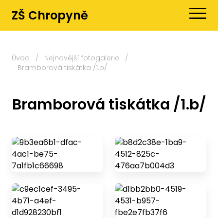
ZŠ Chropyně
Úvod
/
Nejnovější fotogalerie
/
Bramborová tiskátka /1.b/
Bramborová tiskátka /1.b/