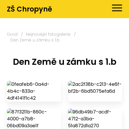
ZŠ Chropyně
Úvod
/
Nejnovější fotogalerie
/
Den Země u zámku s 1.b
Den Země u zámku s 1.b