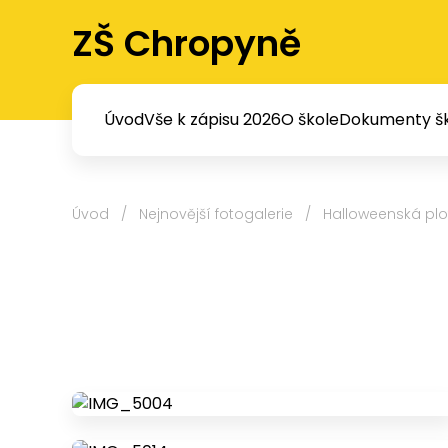
ZŠ Chropyně
Úvod
Vše k zápisu 2026
O škole
Dokumenty šk
Úvod
/
Nejnovější fotogalerie
/
Halloweenská pl