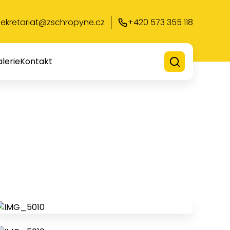
sekretariat@zschropyne.cz
+420 573 355 118
lerie
Kontakt