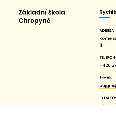
Základní škola
Rychl
Chropyně
ADRESA
Komens
11
TELEFON
+420 57
E-MAIL
bajgmi
ID DATO
miumk