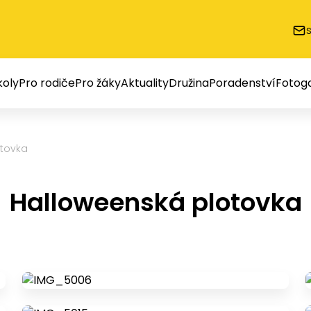
oly
Pro rodiče
Pro žáky
Aktuality
Družina
Poradenství
Fotoga
otovka
Halloweenská plotovka