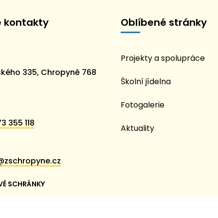
é kontakty
Oblíbené stránky
Projekty a spolupráce
kého 335, Chropyně 768
Školní jídelna
Fotogalerie
3 355 118
Aktuality
@zschropyne.cz
VÉ SCHRÁNKY
em