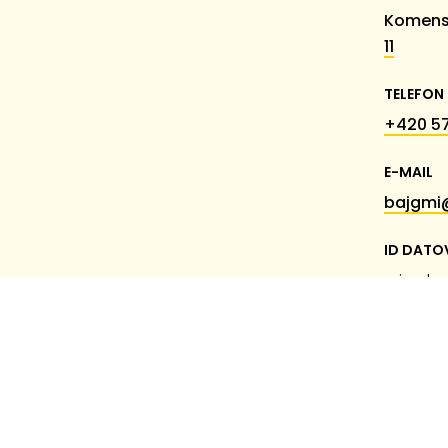
Komens
11
TELEFON
+420 57
E-MAIL
bajgmi
ID DATO
miumk
© 2026 Základní škola Chropyně