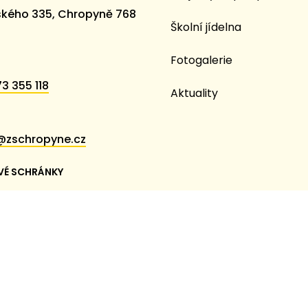
kého 335, Chropyně 768
Školní jídelna
Fotogalerie
3 355 118
Aktuality
@zschropyne.cz
VÉ SCHRÁNKY
em