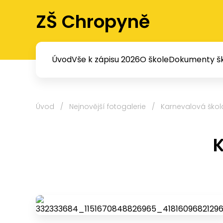
ZŠ Chropyně
Úvod
Vše k zápisu 2026
O škole
Dokumenty šk
Úvod
/
Nejnovější fotogalerie
/
Karnevalová škola
K