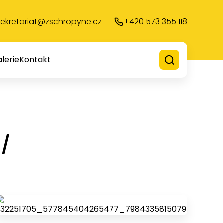
sekretariat@zschropyne.cz
+420 573 355 118
lerie
Kontakt
./