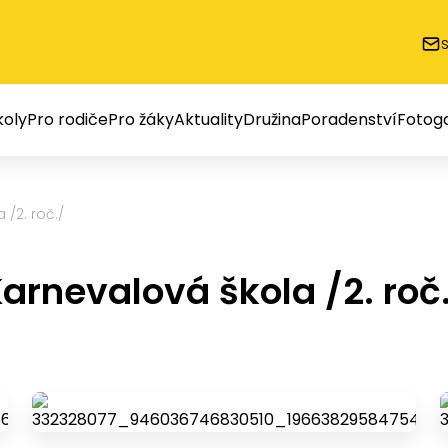
oly
Pro rodiče
Pro žáky
Aktuality
Družina
Poradenství
Fotoga
 /2. roč./
arnevalová škola /2. roč