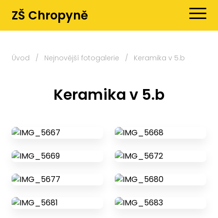
ZŠ Chropyně
Úvod
/
Nejnovější fotogalerie
/
Keramika v 5.b
Keramika v 5.b