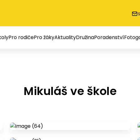
oly
Pro rodiče
Pro žáky
Aktuality
Družina
Poradenství
Fotoga
Mikuláš ve škole