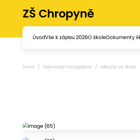
ZŠ Chropyně
Úvod
Vše k zápisu 2026
O škole
Dokumenty šk
Úvod
/
Nejnovější fotogalerie
/
Mikuláš ve škole