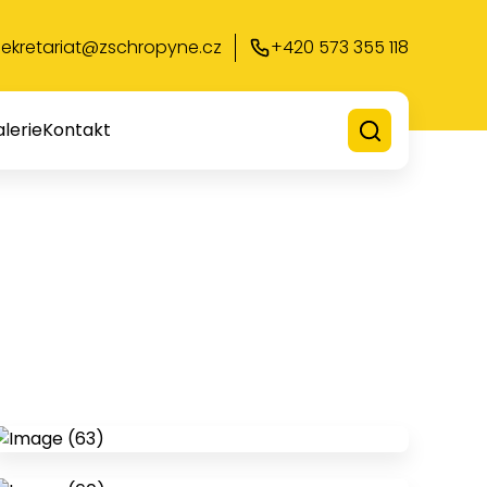
sekretariat@zschropyne.cz
+420 573 355 118
lerie
Kontakt