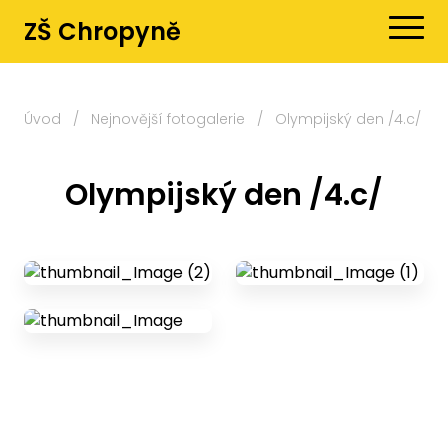
ZŠ Chropyně
Úvod
/
Nejnovější fotogalerie
/
Olympijský den /4.c/
Olympijský den /4.c/