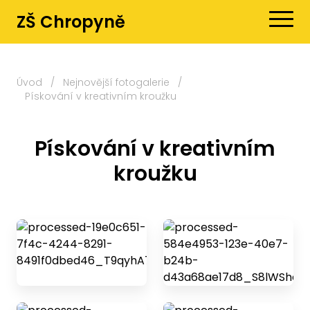
ZŠ Chropyně
Úvod
/
Nejnovější fotogalerie
/
Pískování v kreativním kroužku
Pískování v kreativním
kroužku