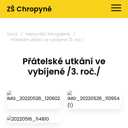
ZŠ Chropyně
Úvod
/
Nejnovější fotogalerie
/
Přátelské utkání ve vybíjené /3. roč./
Přátelské utkání ve
vybíjené /3. roč./