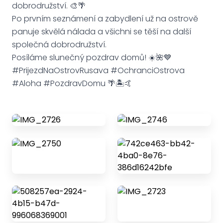
dobrodružství. 🎨🌴
Po prvním seznámení a zabydlení už na ostrově
panuje skvělá nálada a všichni se těší na další
společná dobrodružství.
Posíláme slunečný pozdrav domů! ☀️🌺💙
#PrijezdNaOstrovRusava #OchranciOstrova
#Aloha #PozdravDomu 🌴🏝️🤙