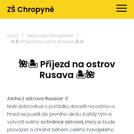
ZŠ Chropyně
Úvod
/
Nejnovější fotogalerie
/
🌺🏝️ Příjezd na ostrov Rusava 🏝️🌺
🌺🏝️ Příjezd na ostrov
Rusava 🏝️🌺
Aloha z ostrova Rusava!
🤙
Naši dobrodruzi v pořádku dorazili na ostrov a
hned se pustili do prvního úkolu. Každý tým si
vytvořil svého
ochránce ostrova
, který je bude
provázet a chránit během celého havajského