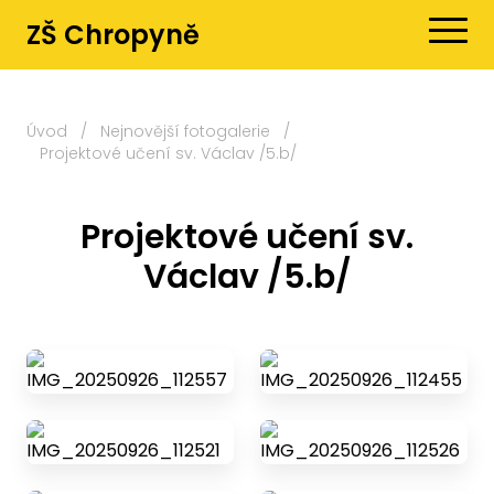
ZŠ Chropyně
Úvod
/
Nejnovější fotogalerie
/
Projektové učení sv. Václav /5.b/
Projektové učení sv.
Václav /5.b/