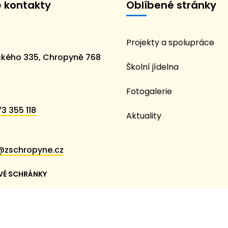
é kontakty
Oblíbené stránky
Projekty a spolupráce
kého 335, Chropyně 768
Školní jídelna
Fotogalerie
3 355 118
Aktuality
@zschropyne.cz
VÉ SCHRÁNKY
em