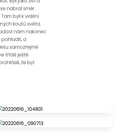
. Byli jako živí a
ase nabral směr
 Tam byli k vidění
zných koutů světa.
 a radost nám nakonec
 pohladit, a
výletu samozřejmě
e třídě ještě
ohlásili, že byl