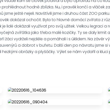
yli všude kam se člověk podíval a bylo opravdu na co koukat
e prohlédnout hodně zblízka. Nu, i pravěk končí a vláček z
jsme ještě nejeli. Navštívili jsme i druhou část ZOO parku.
 člověk dokázal ochočit. Byla to hlavně domácí zvířata z rů
k je lidé dokázali využívat pro svůj užitek. Velkou legraci
byčejná zvířátka jako třeba malé kozičky. Ty se daly krmit a
ří žáci vydrželi nejdéle a pomáhali i s úklidem. Na závěr 
uvenýrů a dobrot v bufetu. Další den po návratu jsme si v
hezkými obrázky a plyšáčky. Výlet se nám vydařil a kluci pr