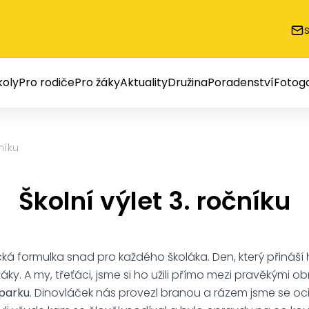
oly
Pro rodiče
Pro žáky
Aktuality
Družina
Poradenství
Fotoga
čníku
Školní výlet 3. ročníku
ická formulka snad pro každého školáka. Den, který přináší 
y. A my, třeťáci, jsme si ho užili přímo mezi pravěkými obry.
parku
. Dinovláček nás provezl branou a rázem jsme se oci