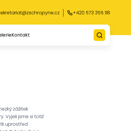
sekretariat@zschropyne.cz
+420 573 355 118
lerie
Kontakt
hezký zážitek
 Vyjeli jsme si totiž
tli uprostřed