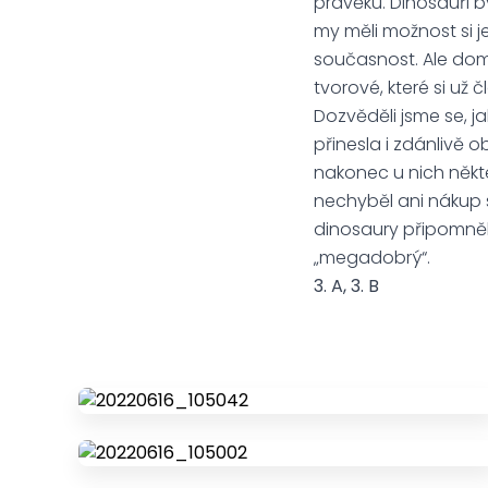
pravěku. Dinosauři b
my měli možnost si j
současnost. Ale domů 
tvorové, které si už
Dozvěděli jsme se, ja
přinesla i zdánlivě o
nakonec u nich někte
nechyběl ani nákup s
dinosaury připomněli 
„megadobrý“.
3. A, 3. B