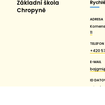
Základní škola
Rychl
Chropyně
ADRESA
Komens
11
TELEFON
+420 57
E-MAIL
bajgmi
ID DATO
miumk