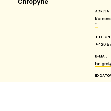
Chropyně
ADRESA
Komens
11
TELEFON
+420 57
E-MAIL
bajgmi
ID DATO
miumk