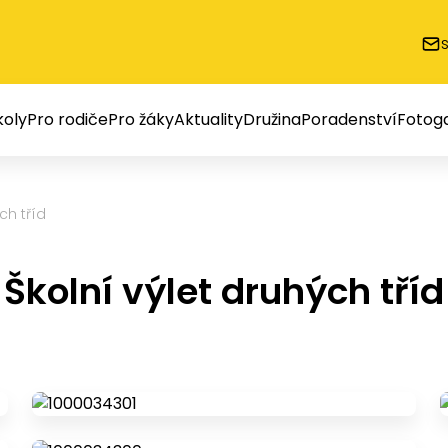
oly
Pro rodiče
Pro žáky
Aktuality
Družina
Poradenství
Fotoga
ch tříd
Školní výlet druhých tříd