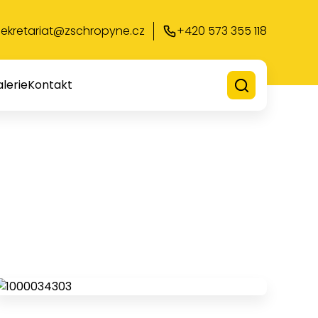
sekretariat@zschropyne.cz
+420 573 355 118
lerie
Kontakt