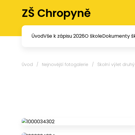
ZŠ Chropyně
Úvod
Vše k zápisu 2026
O škole
Dokumenty šk
Úvod
/
Nejnovější fotogalerie
/
Školní výlet druhý