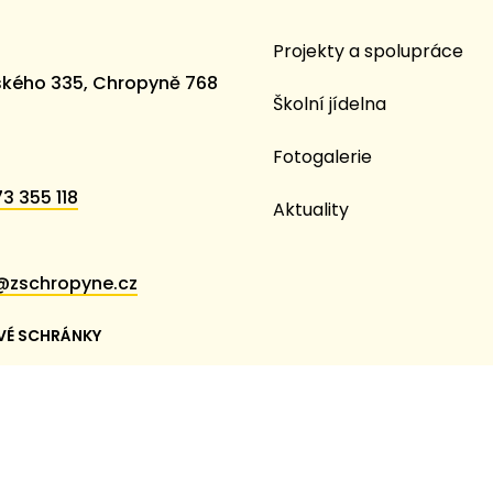
Projekty a spolupráce
kého 335, Chropyně 768
Školní jídelna
Fotogalerie
3 355 118
Aktuality
@zschropyne.cz
VÉ SCHRÁNKY
em