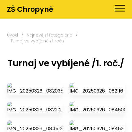
ZŠ Chropyně
Úvod
/
Nejnovější fotogalerie
/
Turnaj ve vybíjené /1. roč./
Turnaj ve vybíjené /1. roč./