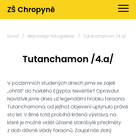
ZŠ Chropyně
Úvod
/
Nejnovější fotogalerie
/
Tutanchamon /4.a/
Tutanchamon /4.a/
V podzimních studených dnech jsme se zajeli
„ohřát“ do horkého Egypta. Nevěříte? Opravdu!
Navštívili jsme dnes už legendární hrobku faraona
Tutanchamona, od jejíhož objevení uplynulo právě
sto let. V Brně totiž probíhá krásná výstava, na
které je možné vidět úžasné starobylé předměty
z dob dávné vlády faraonů. Zaujal nás zlatý