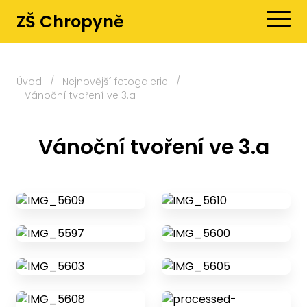
ZŠ Chropyně
Úvod
/
Nejnovější fotogalerie
/
Vánoční tvoření ve 3.a
Vánoční tvoření ve 3.a