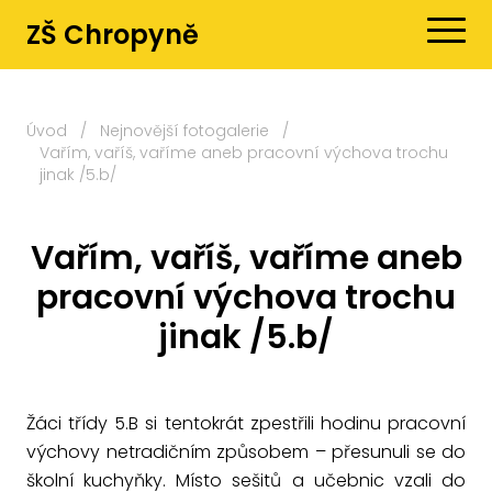
ZŠ Chropyně
Úvod
/
Nejnovější fotogalerie
/
Vařím, vaříš, vaříme aneb pracovní výchova trochu
jinak /5.b/
Vařím, vaříš, vaříme aneb
pracovní výchova trochu
jinak /5.b/
Žáci třídy 5.B si tentokrát zpestřili hodinu pracovní
výchovy netradičním způsobem – přesunuli se do
školní kuchyňky. Místo sešitů a učebnic vzali do