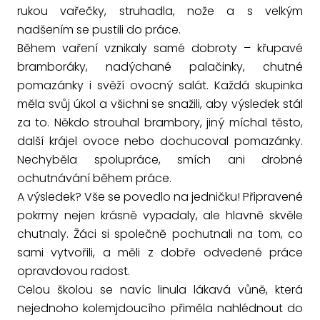
rukou vařečky, struhadla, nože a s velkým
nadšením se pustili do práce.
Během vaření vznikaly samé dobroty – křupavé
bramboráky, nadýchané palačinky, chutné
pomazánky i svěží ovocný salát. Každá skupinka
měla svůj úkol a všichni se snažili, aby výsledek stál
za to. Někdo strouhal brambory, jiný míchal těsto,
další krájel ovoce nebo dochucoval pomazánky.
Nechyběla spolupráce, smích ani drobné
ochutnávání během práce.
A výsledek? Vše se povedlo na jedničku! Připravené
pokrmy nejen krásně vypadaly, ale hlavně skvěle
chutnaly. Žáci si společně pochutnali na tom, co
sami vytvořili, a měli z dobře odvedené práce
opravdovou radost.
Celou školou se navíc linula lákavá vůně, která
nejednoho kolemjdoucího přiměla nahlédnout do