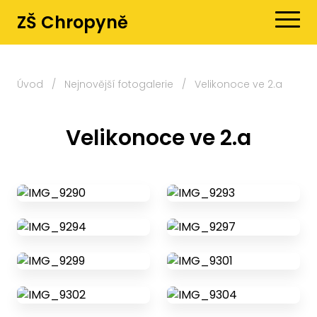
ZŠ Chropyně
Úvod
/
Nejnovější fotogalerie
/
Velikonoce ve 2.a
Velikonoce ve 2.a