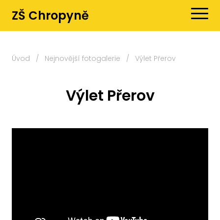
ZŠ Chropyně
Úvod
/
Nejnovější fotogalerie
/
Výlet Přerov
Výlet Přerov