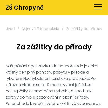
ZŠ Chropyně
Úvod
/
Nejnovější fotogalerie
/
Za zážitky do přírody
Za zážitky do přírody
Naši páťáci opět zavítali do Bochoře, kde je čekal
krásný den plný pohody, pobytu v přírodě a
rybaření. Nechyběla ani turistická procházka. Po
příjezdu vlakem se totiž museli vydat ještě kus
cesty pěšky k samotnému rybníku, a spojili tak
zdravý pohyb s pozorováním okolní přírody.
Po příchodu k vodě si žáci rozložili své vybavení a s