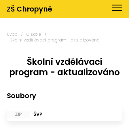
ZŠ Chropyně
Úvod
/
O škole
/
Školní vzdělávací program - aktualizováno
Školní vzdělávací
program - aktualizováno
Soubory
ZIP
ŠVP