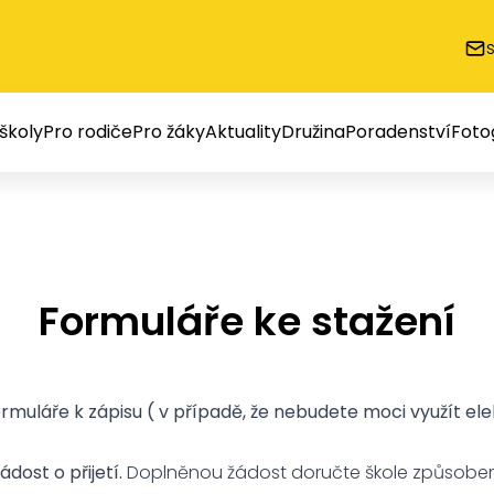
školy
Pro rodiče
Pro žáky
Aktuality
Družina
Poradenství
Foto
Formuláře ke stažení
rmuláře k zápisu ( v případě, že nebudete moci využít el
dost o přijetí.
Doplněnou žádost doručte škole způsobem,