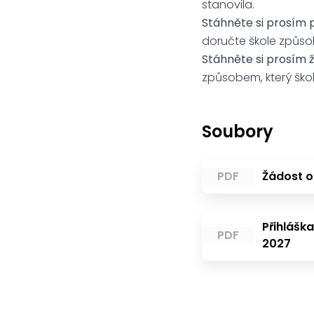
stanovila.
Stáhněte si prosím p
doručte škole způsob
Stáhněte si prosím 
způsobem, který škol
Soubory
PDF
Žádost o 
Přihlášk
PDF
2027