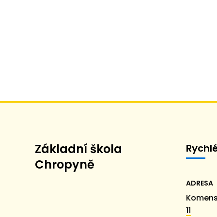
Základní škola
Rychl
Chropyně
ADRESA
Komens
11