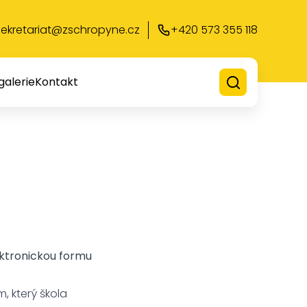
sekretariat@zschropyne.cz
+420 573 355 118
galerie
Kontakt
ektronickou formu
 který škola