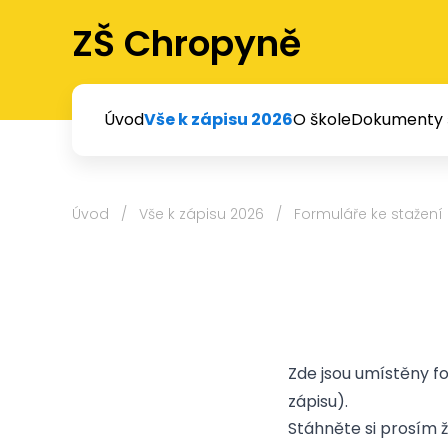
ZŠ Chropyně
Úvod
Vše k zápisu 2026
O škole
Dokumenty 
Úvod
/
Vše k zápisu 2026
/
Formuláře ke stažení
Zde jsou umístěny fo
zápisu).
Stáhněte si prosím žá