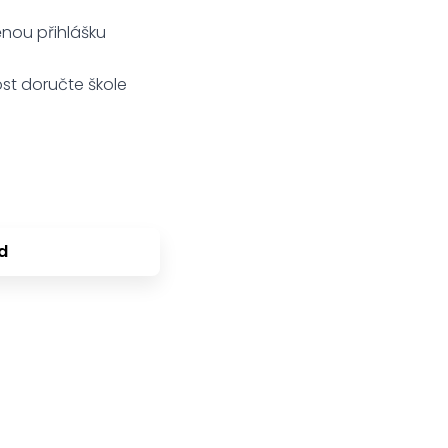
ěnou přihlášku
t doručte škole
d