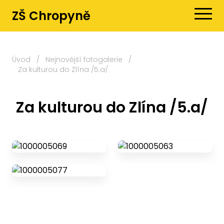
ZŠ Chropyně
Úvod
/
Nejnovější fotogalerie
/
Za kulturou do Zlína /5.a/
Za kulturou do Zlína /5.a/