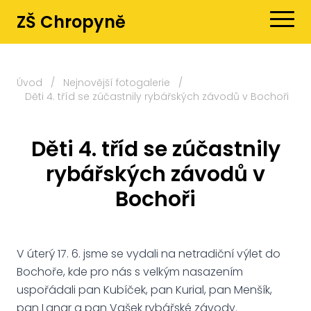
ZŠ Chropyně
Úvod
/
Nejnovější fotogalerie
/
Děti 4. tříd se zúčastnily rybářských závodů v Bochoři
Děti 4. tříd se zúčastnily
rybářských závodů v
Bochoři
V úterý 17. 6. jsme se vydali na netradiční výlet do
Bochoře, kde pro nás s velkým nasazením
uspořádali pan Kubíček, pan Kurial, pan Menšík,
pan Langr a pan Vašek rybářské závody.