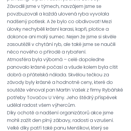
Závodili jsme v týmech, navzájem jsme se
povzbuzovali a každá ulovená ryba vyvolala
nadšený potlesk. A že bylo co obdivovat! Mezi
úlovky nechyběli krásní karasi, kapři, plotice a
dokonce ani malý sumec. Nejen že jsme si skvěle
zasoutěžili v chytání ryb, ale také jsme se naučili
něco nového o přírodě a rybaření.
Atmosféra byla výborná – celé dopoledne
panovalo krásné počasí a všude kolem byla cítit
dobrá a přátelská nálada. Skvělou tečkou za
závody byly krásné a hodnotné ceny, které do
soutěže věnoval pan Martin Vašek z firmy Rybářské
potřeby Tovačov U Vény. Jeho štědrý příspěvek
udělal radost všem výhercům.
Díky ochotě a nadšení organizátorů akce jsme
mohli zažít den plný zábavy, radosti a vzrušení.
Velké díky patří také panu Menšíkovi, který se