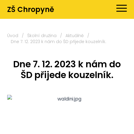
ZŠ Chropyně
Úvod
/
Školní družina
/
Aktuálně
/
Dne 7. 12. 2023 k nám do ŠD přijede kouzelník.
Dne 7. 12. 2023 k nám do
ŠD přijede kouzelník.