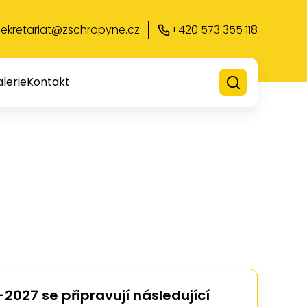
sekretariat@zschropyne.cz
+420 573 355 118
lerie
Kontakt
-2027 se připravují následující