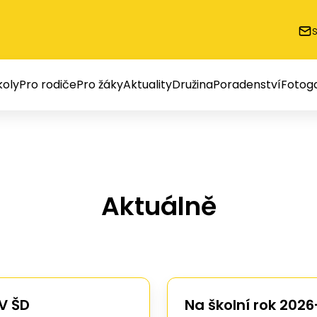
oly
Pro rodiče
Pro žáky
Aktuality
Družina
Poradenství
Fotoga
Aktuálně
V ŠD
Na školní rok 2026