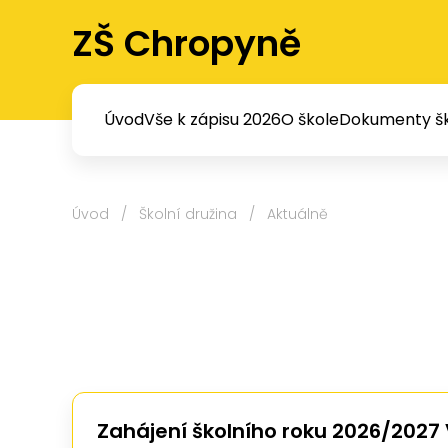
ZŠ Chropyně
Úvod
Vše k zápisu 2026
O škole
Dokumenty šk
Úvod
/
Školní družina
/
Aktuálně
Zahájení školního roku 2026/2027 