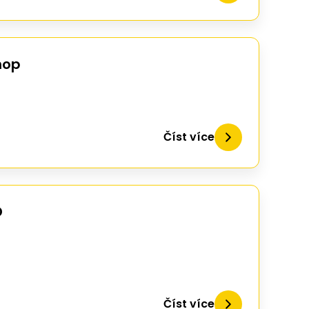
hop
Číst více
D
Číst více