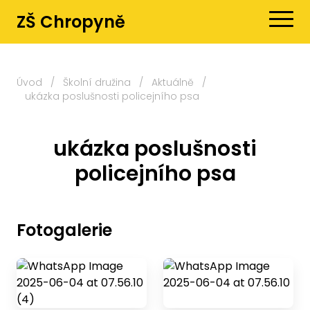
ZŠ Chropyně
Úvod
/
Školní družina
/
Aktuálně
/
ukázka poslušnosti policejního psa
ukázka poslušnosti
policejního psa
Fotogalerie