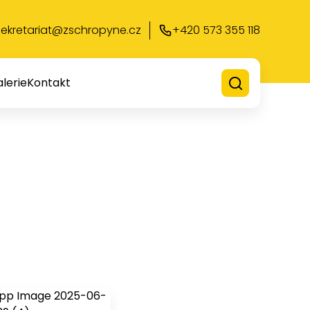
sekretariat@zschropyne.cz
+420 573 355 118
lerie
Kontakt