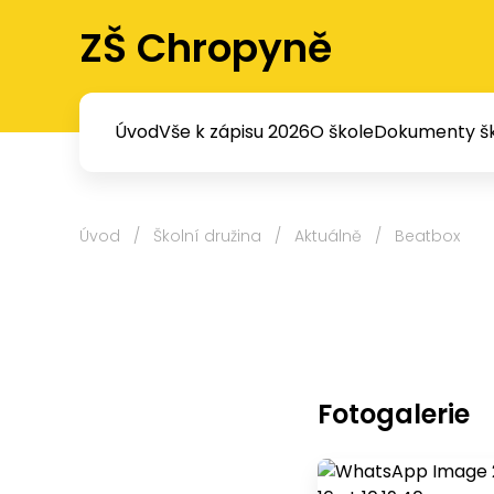
ZŠ Chropyně
Úvod
Vše k zápisu 2026
O škole
Dokumenty šk
Úvod
/
Školní družina
/
Aktuálně
/
Beatbox
Fotogalerie