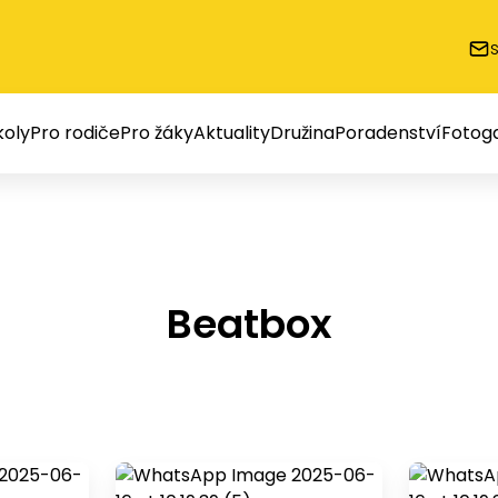
oly
Pro rodiče
Pro žáky
Aktuality
Družina
Poradenství
Fotoga
Beatbox