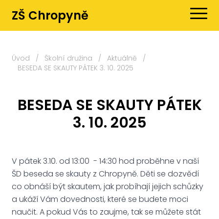
ZŠ Chropyně
Úvod
/
Školní družina
/
Aktuálně
/
BESEDA SE SKAUTY PÁTEK 3. 10. 2025
BESEDA SE SKAUTY PÁTEK
3. 10. 2025
V pátek 3.10. od 13:00 - 14:30 hod proběhne v naší
ŠD beseda se skauty z Chropyně. Děti se dozvědí
co obnáší být skautem, jak probíhají jejich schůzky
a ukáží Vám dovednosti, které se budete moci
naučit. A pokud Vás to zaujme, tak se můžete stát